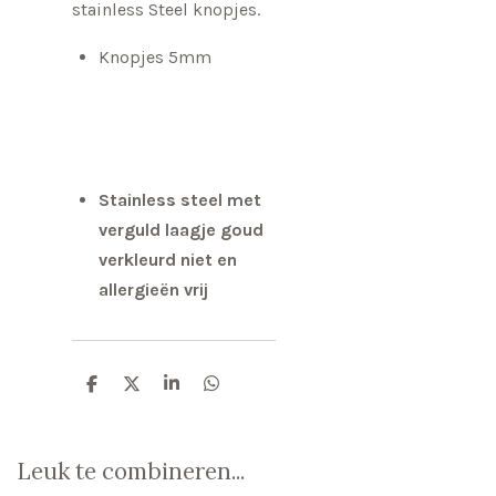
stainless Steel knopjes.
Knopjes 5mm
Stainless steel met
verguld laagje goud
verkleurd niet en
allergieën vrij
D
D
S
D
e
e
h
e
l
e
a
l
e
l
r
e
n
e
n
Leuk te combineren...