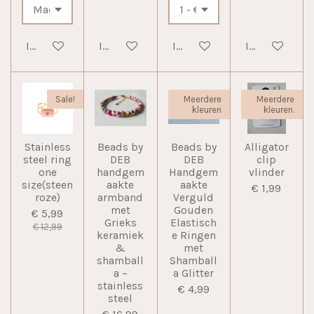
In winkelwagen
In winkelwagen
In winkelwagen
In winkelwag
Sale!
Meerdere
Meerdere
kleuren
kleuren.
Stainless
Beads by
Beads by
Alligator
steel ring
DEB
DEB
clip
one
handgem
Handgem
vlinder
size(steen
aakte
aakte
€ 1,99
roze)
armband
Verguld
met
Gouden
€ 5,99
Grieks
Elastisch
€ 12,99
keramiek
e Ringen
&
met
shamball
Shamball
a –
a Glitter
stainless
€ 4,99
steel