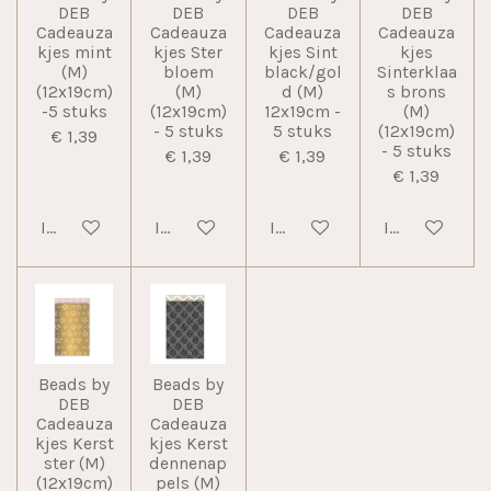
DEB
DEB
DEB
DEB
Cadeauza
Cadeauza
Cadeauza
Cadeauza
kjes mint
kjes Ster
kjes Sint
kjes
(M)
bloem
black/gol
Sinterklaa
(12x19cm)
(M)
d (M)
s brons
-5 stuks
(12x19cm)
12x19cm -
(M)
- 5 stuks
5 stuks
(12x19cm)
€ 1,39
- 5 stuks
€ 1,39
€ 1,39
€ 1,39
In winkelwagen
In winkelwagen
In winkelwagen
In winkelwag
Beads by
Beads by
DEB
DEB
Cadeauza
Cadeauza
kjes Kerst
kjes Kerst
ster (M)
dennenap
(12x19cm)
pels (M)