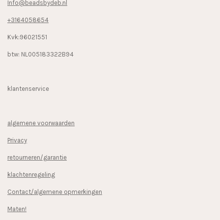
Info@beadsbydeb.nl
+3164058654
Kvk:96021551
btw: NL005183322B94
klantenservice
algemene voorwaarden
Privacy
retourneren/garantie
klachtenregeling
Contact/algemene opmerkingen
Maten!