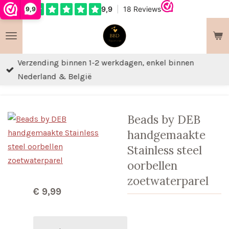
9,9
Ga
direct
naar
de
Verzending binnen 1-2 werkdagen, enkel binnen
hoofdinhoud
Nederland & België
Beads by DEB
handgemaakte
Stainless steel
oorbellen
zoetwaterparel
€ 9,99