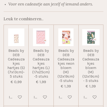
Voor een cadeautje aan jezelf of iemand anders.
Leuk te combineren..
Beads by
Beads by
Beads by
Beads by
DEB
DEB
DEB
DEB
Cadeauza
Cadeauza
Cadeauza
Cadeauza
kjes
kjes
kjes neon
kjes
hartjes (S)
hartjes (L)
bloem
bloem
(7x13cm)-
(17x25cm)
(M)
(M)
5 stuks
-5 stuks
(12x19cm)
(12x19cm)
-5 stuks
- 5 stuks
€ 0,99
€ 1,99
€ 1,39
€ 1,39
In winkelwagen
In winkelwagen
In winkelwagen
In winkelwag