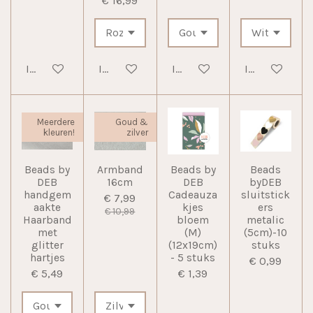
€ 16,99
In winkelwagen
In winkelwagen
In winkelwagen
In winkelwag
Meerdere
Goud &
kleuren!
zilver
Beads by
Armband
Beads by
Beads
DEB
16cm
DEB
byDEB
handgem
Cadeauza
sluitstick
€ 7,99
aakte
kjes
ers
€ 10,99
Haarband
bloem
metalic
met
(M)
(5cm)-10
glitter
(12x19cm)
stuks
hartjes
- 5 stuks
€ 0,99
€ 5,49
€ 1,39