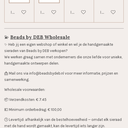
In winkelwagen
In winkelwagen
In winkelwagen
In winkelwag
💫
Beads by DEB Wholesale
✨️ Heb jij een eigen webshop of winkel en wil je de handgemaakte
sieraden van Beads by DEB verkopen?
We werken graag samen met ondernemers die onze liefde voor unieke,
handgemaakte ontwerpen delen.
📩 Mail ons via info@beadsbydeb.nl voor meer informatie, prijzen en
samenwerking.
Wholesale voorwaarden:
📦 Verzendkosten: € 7.45
💶 Minimum orderbedrag: € 100,00
🕓 Levertijd: afhankelijk van de bestelhoeveelheid — omdat elk sieraad
met de hand wordt gemaakt, kan de levertijd iets langer zijn.