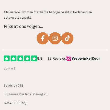
Alle sieraden worden met liefde handgemaakt in Nederland en
zorgvuldig verpakt.
Je kunt ons volgen...
F
I
T
a
n
i
c
s
k
e
t
T
b
a
o
contact
o
g
k
o
r
k
a
Beads by DEB
m
Burgemeester ten Cateweg 20
8356 HL Blokzijl