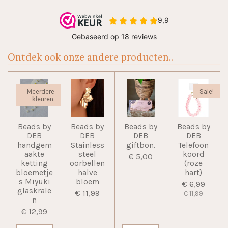
Ontdek ook onze andere producten..
Meerdere
Sale!
kleuren.
Beads by
Beads by
Beads by
Beads by
DEB
DEB
DEB
DEB
handgem
Stainless
giftbon.
Telefoon
aakte
steel
koord
€ 5,00
ketting
oorbellen
(roze
bloemetje
halve
hart)
s Miyuki
bloem
€ 6,99
glaskrale
€ 11,99
€ 11,99
n
€ 12,99