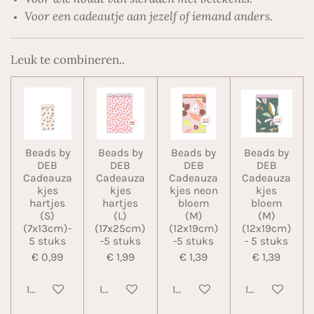
Voor een cadeautje aan jezelf of iemand anders.
Leuk te combineren..
Beads by
Beads by
Beads by
Beads by
DEB
DEB
DEB
DEB
Cadeauza
Cadeauza
Cadeauza
Cadeauza
kjes
kjes
kjes neon
kjes
hartjes
hartjes
bloem
bloem
(S)
(L)
(M)
(M)
(7x13cm)-
(17x25cm)
(12x19cm)
(12x19cm)
5 stuks
-5 stuks
-5 stuks
- 5 stuks
€ 0,99
€ 1,99
€ 1,39
€ 1,39
In winkelwagen
In winkelwagen
In winkelwagen
In winkelwa