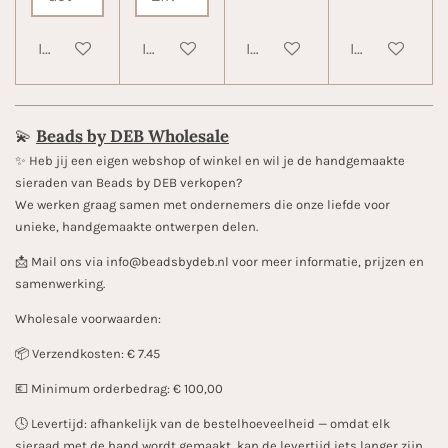
In winkelwagen
In winkelwagen
In winkelwagen
In winkelwa
💫
Beads by DEB Wholesale
✨️ Heb jij een eigen webshop of winkel en wil je de handgemaakte
sieraden van Beads by DEB verkopen?
We werken graag samen met ondernemers die onze liefde voor
unieke, handgemaakte ontwerpen delen.
📩 Mail ons via info@beadsbydeb.nl voor meer informatie, prijzen en
samenwerking.
Wholesale voorwaarden:
📦 Verzendkosten: € 7.45
💶 Minimum orderbedrag: € 100,00
🕓 Levertijd: afhankelijk van de bestelhoeveelheid — omdat elk
sieraad met de hand wordt gemaakt, kan de levertijd iets langer zijn.