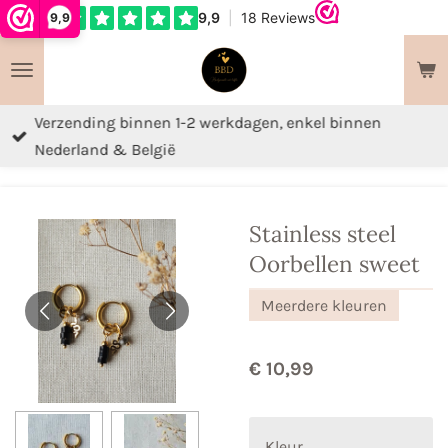
9,9
Ga
direct
naar
de
Verzending binnen 1-2 werkdagen, enkel binnen
hoofdinhoud
Nederland & België
Stainless steel
Oorbellen sweet
Meerdere kleuren
€ 10,99
Kleur