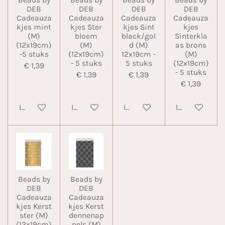
Beads by
Beads by
Beads by
Beads by
DEB
DEB
DEB
DEB
Cadeauza
Cadeauza
Cadeauza
Cadeauza
kjes mint
kjes Ster
kjes Sint
kjes
(M)
bloem
black/gol
Sinterkla
(12x19cm)
(M)
d (M)
as brons
-5 stuks
(12x19cm)
12x19cm -
(M)
- 5 stuks
5 stuks
(12x19cm)
€ 1,39
- 5 stuks
€ 1,39
€ 1,39
€ 1,39
In winkelwagen
In winkelwagen
In winkelwagen
In winkelwa
Beads by
Beads by
DEB
DEB
Cadeauza
Cadeauza
kjes Kerst
kjes Kerst
ster (M)
dennenap
(12x19cm)
pels (M)