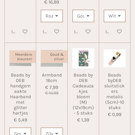
€ 16,99
In winkelwagen
In winkelwagen
In winkelwagen
In winkelwa
Meerdere
Goud &
kleuren!
zilver
Beads by
Armband
Beads by
Beads
DEB
16cm
DEB
byDEB
handgem
Cadeauza
sluitstick
€ 7,99
aakte
kjes
ers
€ 10,99
Haarband
bloem
metalic
met
(M)
(5cm)-10
glitter
(12x19cm)
stuks
hartjes
- 5 stuks
€ 0,99
€ 5,49
€ 1,39