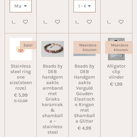
In winkelwagen
In winkelwagen
In winkelwagen
In winkelwa
Sale!
Meerdere
Meerdere
kleuren
kleuren.
Stainless
Beads by
Beads by
Alligator
steel ring
DEB
DEB
clip
one
handgem
Handgem
vlinder
size(steen
aakte
aakte
€ 1,99
roze)
armband
Verguld
met
Gouden
€ 5,99
Grieks
Elastisch
€ 12,99
keramiek
e Ringen
&
met
shamball
Shamball
a –
a Glitter
stainless
€ 4,99
steel