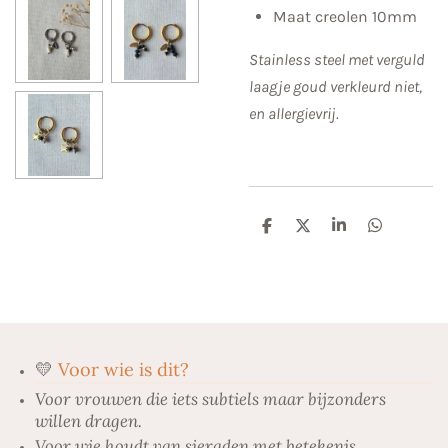
Maat creolen 10mm
Stainless steel met verguld
laagje goud verkleurd niet,
en allergievrij.
D
D
S
D
e
e
h
e
l
e
a
l
e
l
r
e
n
e
n
💛
Voor wie is dit?
Voor vrouwen die iets subtiels maar bijzonders
willen dragen.
Voor wie houdt van sieraden met betekenis.