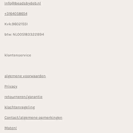
Info@beadsbydeb.nl
+3164058654
Kvk:96021551
btw: NL005183322B94
klantenservice
algemene voorwaarden
Privacy
retourneren/garantie
klachtenregeling
Contact/algemene opmerkingen
Maten!