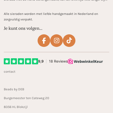
Alle sieraden worden met liefde handgemaakt in Nederland en
zorgvuldig verpakt.
Je kunt ons volgen...
F
I
T
a
n
i
c
s
k
e
t
T
b
a
o
contact
o
g
k
o
r
k
a
Beads by DEB
m
Burgemeester ten Cateweg 20
8356 HL Blokzijl