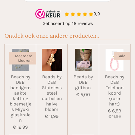
Ontdek ook onze andere producten..
Meerdere
Sale!
kleuren.
Beads by
Beads by
Beads by
Beads by
DEB
DEB
DEB
DEB
handgem
Stainless
giftbon.
Telefoon
aakte
steel
koord
€ 5,00
ketting
oorbellen
(roze
bloemetje
halve
hart)
s Miyuki
bloem
€ 6,99
glaskrale
€ 11,99
€ 11,99
n
€ 12,99